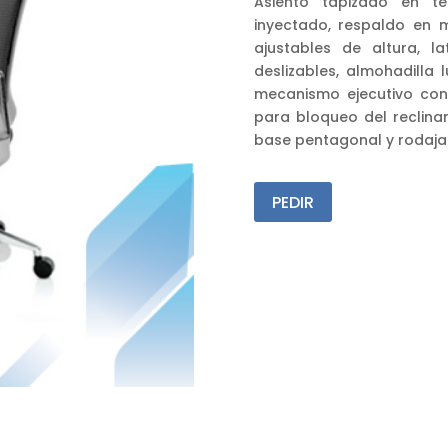
Asiento tapizado en t
inyectado, respaldo en m
ajustables de altura, l
deslizables, almohadilla 
mecanismo ejecutivo con
para bloqueo del reclinami
base pentagonal y rodajas
PEDIR