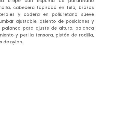
ela crepe con espuma de poliuretano
alla, cabecera tapizada en tela, brazos
aterales y codera en poliuretano sueve
lumbar ajustable, asiento de posiciones y
 palanca para ajuste de altura, palanca
ento y perilla tensora, pistón de rodilla,
 de nylon.