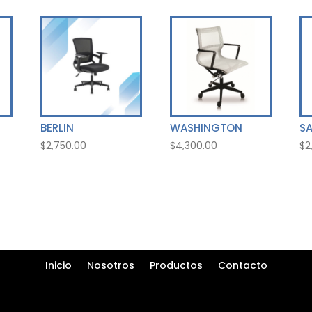
BERLIN
WASHINGTON
S
$
2,750.00
$
4,300.00
$
2
Inicio
Nosotros
Productos
Contacto