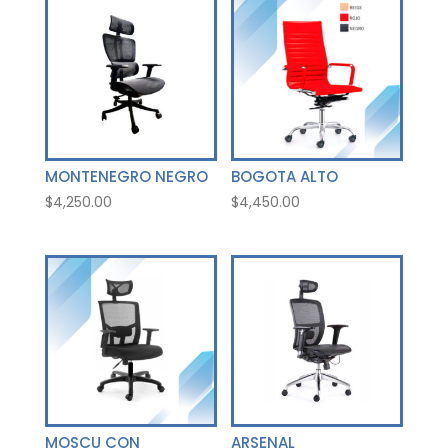
MONTENEGRO NEGRO
BOGOTA ALTO
$
4,250.00
$
4,450.00
MOSCU CON
ARSENAL